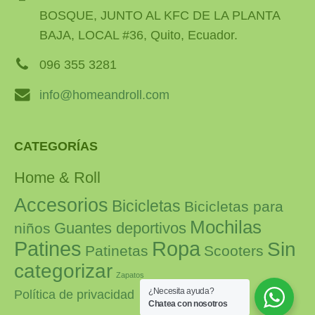
BOSQUE, JUNTO AL KFC DE LA PLANTA
BAJA, LOCAL #36, Quito, Ecuador.
096 355 3281
info@homeandroll.com
CATEGORÍAS
Home & Roll
Accesorios
Bicicletas
Bicicletas para
Mochilas
Guantes deportivos
niños
Patines
Ropa
Sin
Patinetas
Scooters
categorizar
Zapatos
¿Necesita ayuda?
Política de privacidad
Chatea con nosotros