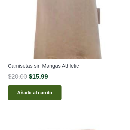
Camisetas sin Mangas Athletic
El
El
$
20.00
$
15.99
precio
precio
original
actual
Añadir al carrito
era:
es:
$20.00.
$15.99.