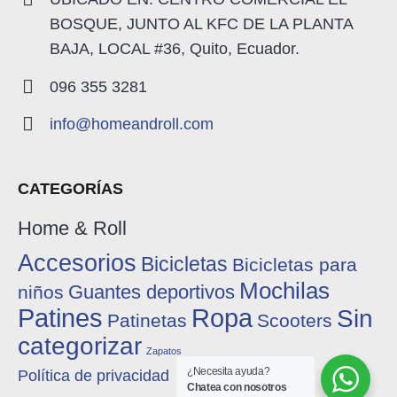
BOSQUE, JUNTO AL KFC DE LA PLANTA
BAJA, LOCAL #36, Quito, Ecuador.
096 355 3281
info@homeandroll.com
CATEGORÍAS
Home & Roll
Accesorios
Bicicletas
Bicicletas para
Mochilas
Guantes deportivos
niños
Patines
Ropa
Sin
Patinetas
Scooters
categorizar
Zapatos
¿Necesita ayuda?
Política de privacidad
Chatea con nosotros