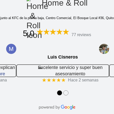
Home & Roll
junto al KFC de la planta baja, Centro Comercial, El Bosque Local #36, Quito
5,0
77 reviews
Luis Cisneros
explican
Excelente servicio y super buen
re
asesoramiento
★★★★★
mana
Hace 2 semanas
●
●