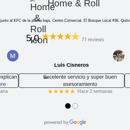
Home & Roll
junto al KFC de la planta baja, Centro Comercial, El Bosque Local #36, Quito
5,0
77 reviews
Luis Cisneros
explican
Excelente servicio y super buen
re
asesoramiento
★★★★★
mana
Hace 2 semanas
●
●