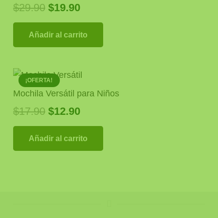
El
El
$
29.90
$
19.90
precio
precio
original
actual
Añadir al carrito
era:
es:
$29.90.
$19.90.
¡OFERTA!
Mochila Versátil para Niños
El
El
$
17.90
$
12.90
precio
precio
original
actual
Añadir al carrito
era:
es:
$17.90.
$12.90.