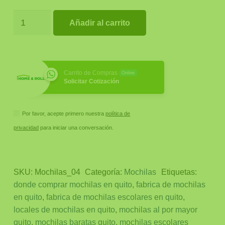
Mochila
Añadir al carrito
Edición
Limitada
para
Niños
Carrito de Compras
Online
Solicitar Cotización
cantidad
Por favor, acepte primero nuestra
política de
privacidad
para iniciar una conversación.
SKU:
Mochilas_04
Categoría:
Mochilas
Etiquetas:
donde comprar mochilas en quito
,
fabrica de mochilas
en quito
,
fabrica de mochilas escolares en quito
,
locales de mochilas en quito
,
mochilas al por mayor
quito
,
mochilas baratas quito
,
mochilas escolares