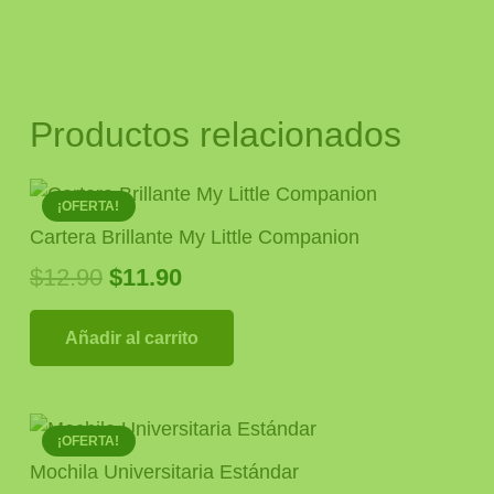
Productos relacionados
¡OFERTA!
Cartera Brillante My Little Companion
El
El
$
12.90
$
11.90
precio
precio
original
actual
Añadir al carrito
era:
es:
$12.90.
$11.90.
¡OFERTA!
Mochila Universitaria Estándar