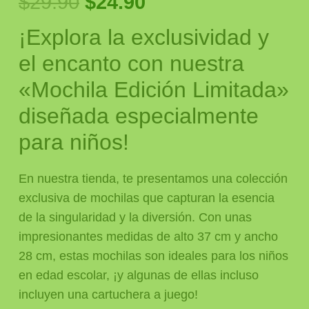
El
El
$
29.90
$
24.90
precio
precio
¡Explora la exclusividad y
original
actual
era:
es:
el encanto con nuestra
$29.90.
$24.90.
«Mochila Edición Limitada»
diseñada especialmente
para niños!
En nuestra tienda, te presentamos una colección
exclusiva de mochilas que capturan la esencia
de la singularidad y la diversión. Con unas
impresionantes medidas de alto 37 cm y ancho
28 cm, estas mochilas son ideales para los niños
en edad escolar, ¡y algunas de ellas incluso
incluyen una cartuchera a juego!