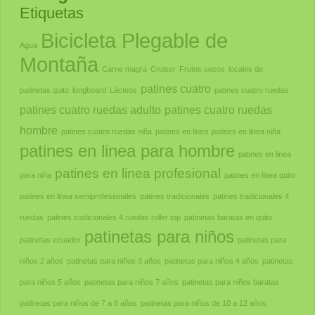
Etiquetas
Bicicleta Plegable de
Agua
Montaña
Carne magra
Cruiser
Frutos secos
locales de
patines cuatro
patinetas quito
longboard
Lácteos
patines cuatro ruedas
patines cuatro ruedas adulto
patines cuatro ruedas
hombre
patines cuatro ruedas niña
patines en linea
patines en linea niña
patines en linea para hombre
patines en linea
patines en linea profesional
para niña
patines en linea quito
patines en linea semiprofesionales
patines tradicionales
patines tradicionales 4
ruedas
patines tradicionales 4 ruedas roller top
patinetas baratas en quito
patinetas para niños
patinetas ecuador
patinetas para
niños 2 años
patinetas para niños 3 años
patinetas para niños 4 años
patinetas
para niños 5 años
patinetas para niños 7 años
patinetas para niños baratas
patinetas para niños de 7 a 8 años
patinetas para niños de 10 a 12 años